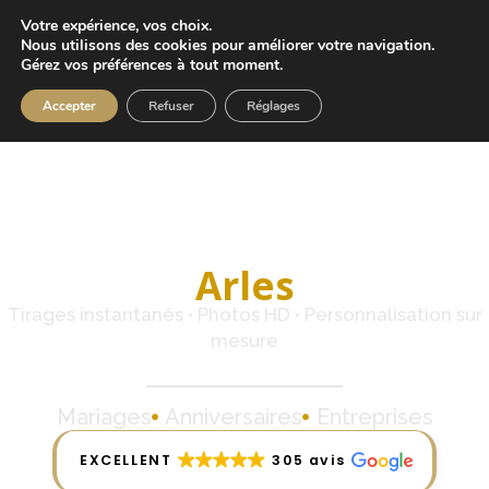
Votre expérience, vos choix.
Nous utilisons des cookies pour améliorer votre navigation.
Gérez vos préférences à tout moment.
Accepter
Refuser
Réglages
Location de
photobooth à
Arles
Tirages instantanés • Photos HD • Personnalisation sur
mesure
Mariages
Anniversaires
Entreprises
EXCELLENT
305 avis