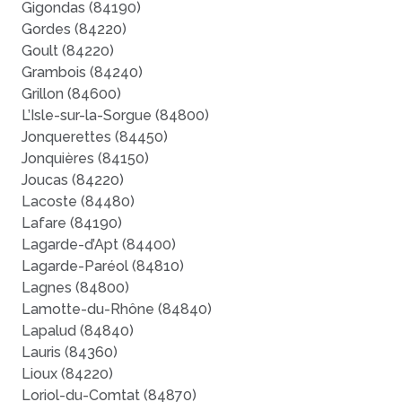
Gigondas (84190)
Gordes (84220)
Goult (84220)
Grambois (84240)
Grillon (84600)
L’Isle-sur-la-Sorgue (84800)
Jonquerettes (84450)
Jonquières (84150)
Joucas (84220)
Lacoste (84480)
Lafare (84190)
Lagarde-d’Apt (84400)
Lagarde-Paréol (84810)
Lagnes (84800)
Lamotte-du-Rhône (84840)
Lapalud (84840)
Lauris (84360)
Lioux (84220)
Loriol-du-Comtat (84870)