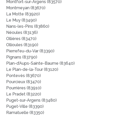
Montfort-sur-Argens (83570)
Montmeyan (83670)
La Motte (83920)
Le Muy (83490)
Nans-les-Pins (83860)
Néoules (83136)
Ollières (83470)
Ollioules (83190)
Pierrefeu-du-Var (83390)
Pignans (83790)
Plan-d’Aups-Sainte-Baume (83640)
Le Plan-de-la-Tour (83120)
Pontevès (83670)
Pourcieux (83470)
Pourrières (83910)
Le Pradet (83220)
Puget-sur-Argens (83480)
Puget-Ville (83390)
Ramatuelle (83350)