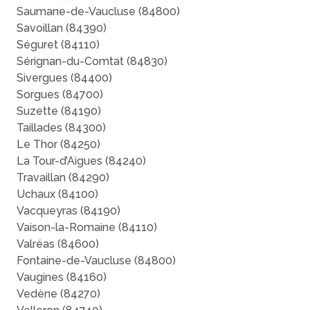
Saumane-de-Vaucluse (84800)
Savoillan (84390)
Séguret (84110)
Sérignan-du-Comtat (84830)
Sivergues (84400)
Sorgues (84700)
Suzette (84190)
Taillades (84300)
Le Thor (84250)
La Tour-d’Aigues (84240)
Travaillan (84290)
Uchaux (84100)
Vacqueyras (84190)
Vaison-la-Romaine (84110)
Valréas (84600)
Fontaine-de-Vaucluse (84800)
Vaugines (84160)
Vedène (84270)