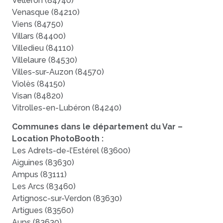
Velleron (84740)
Venasque (84210)
Viens (84750)
Villars (84400)
Villedieu (84110)
Villelaure (84530)
Villes-sur-Auzon (84570)
Violès (84150)
Visan (84820)
Vitrolles-en-Lubéron (84240)
Communes dans le département du Var –
Location PhotoBooth :
Les Adrets-de-l’Estérel (83600)
Aiguines (83630)
Ampus (83111)
Les Arcs (83460)
Artignosc-sur-Verdon (83630)
Artigues (83560)
Aups (83630)