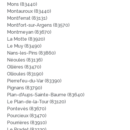
Mons (83440)
Montauroux (83440)
Montferrat (83131)
Montfort-sur-Argens (83570)
Montmeyan (83670)
La Motte (83920)
Le Muy (83490)
Nans-les-Pins (83860)
Néoules (83136)
Ollières (83470)
Ollioules (83190)
Pierrefeu-du-Var (83390)
Pignans (83790)
Plan-d’Aups-Sainte-Baume (83640)
Le Plan-de-la-Tour (83120)
Pontevès (83670)
Pourcieux (83470)
Pourrières (83910)
Le Pradet (83220)