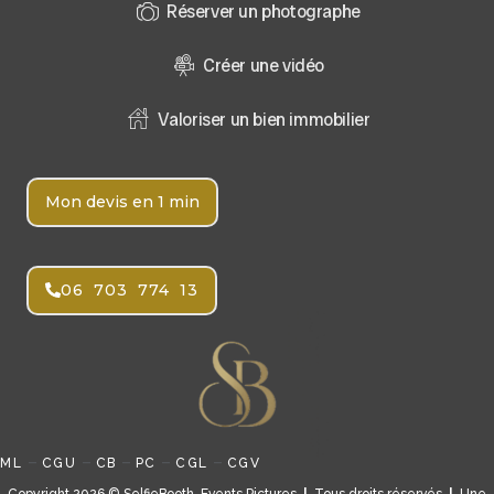
Réserver un photographe
Créer une vidéo
Valoriser un bien immobilier
Mon devis en 1 min
06 703 774 13
–
–
–
–
–
ML
CGU
CB
PC
CGL
CGV
Copyright 2026 © SelfieBooth-Events Pictures
|
Tous droits réservés
|
Une